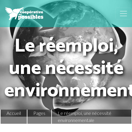
Le réemploi,
une nécessité
environnement
Accueil
Pages
Le réemploi, une nécessité
environnementale