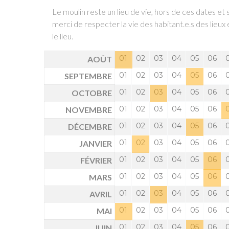
Le moulin reste un lieu de vie, hors de ces dates et s
merci de respecter la vie des habitant.e.s des lieu
le lieu.
01
02
03
04
05
06
AOÛT
01
02
03
04
05
06
SEPTEMBRE
01
02
03
04
05
06
OCTOBRE
01
02
03
04
05
06
NOVEMBRE
01
02
03
04
05
06
DÉCEMBRE
01
02
03
04
05
06
JANVIER
01
02
03
04
05
06
FÉVRIER
01
02
03
04
05
06
MARS
01
02
03
04
05
06
AVRIL
01
02
03
04
05
06
MAI
01
02
03
04
05
06
JUIN