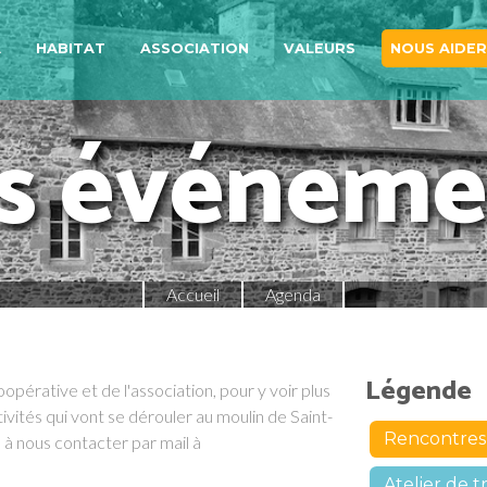
A
HABITAT
ASSOCIATION
VALEURS
NOUS AIDER
s événeme
Accueil
Agenda
Légende
oopérative et de l'association, pour y voir plus
ivités qui vont se dérouler au moulin de Saint-
Rencontres 
 à nous contacter par mail à
Atelier de 