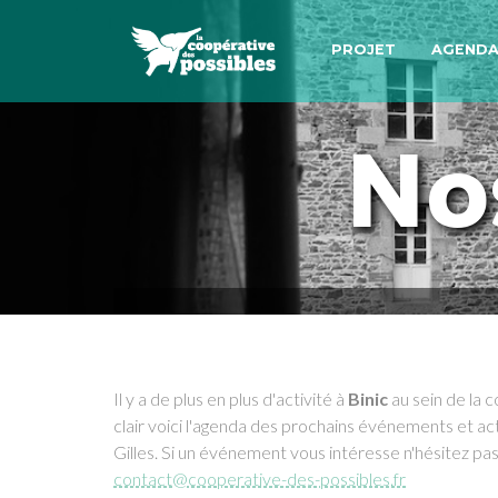
PROJET
AGEND
No
Il y a de plus en plus d'activité à
Binic
au sein de la c
clair voici l'agenda des prochains événements et act
Gilles. Si un événement vous intéresse n'hésitez pas
contact@cooperative-des-possibles.fr