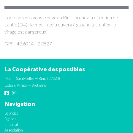
Lorsque vous vous trouvez à Binic, prenez la direction de
Lantic (D4) ; le moulin se trouvera à gauche (attention le
virage est dangereux).
GPS : 48.6014 , -2.8527
La Coopérative des possibles
Moulin Saint-Gilles — Binic (22520)
Côtes d'Armor — Bretagne
Navigation
Le projet
Agenda
L'habitat
Association