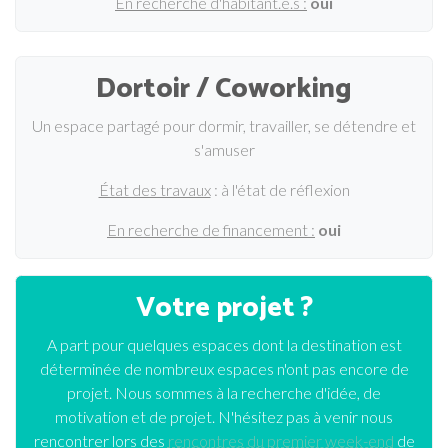
En recherche d'habitant.e.s :
oui
Dortoir / Coworking
Un espace partagé pour dormir, travailler, se détendre et
s'amuser
État des travaux
: à l'état de réflexion
En recherche de financement :
oui
Votre projet ?
A part pour quelques espaces dont la destination est
déterminée de nombreux espaces n'ont pas encore de
projet. Nous sommes à la recherche d'idée, de
motivation et de projet. N'hésitez pas à venir nous
rencontrer lors des
rencontres du premier week-end
de