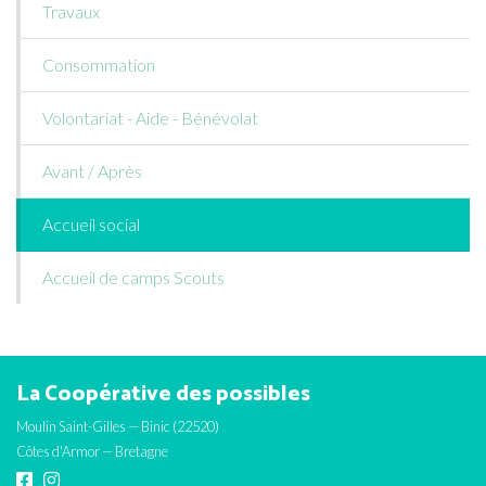
Travaux
Consommation
Volontariat - Aide - Bénévolat
Avant / Après
Accueil social
Accueil de camps Scouts
La Coopérative des possibles
Moulin Saint-Gilles — Binic (22520)
Côtes d'Armor — Bretagne