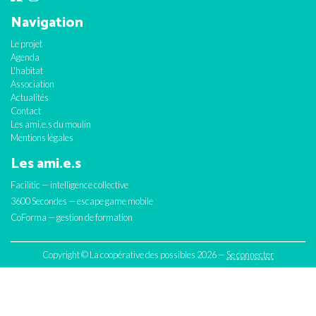
Navigation
Le projet
Agenda
L'habitat
Association
Actualités
Contact
Les ami.e.s du moulin
Mentions légales
Les ami.e.s
Facilitic — intelligence collective
3600 Secondes — escape game mobile
CoForma — gestion de formation
Copyright © La coopérative des possibles 2026 —
Se connecter