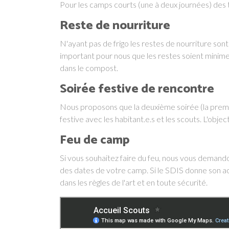
Pour les camps courts (une à deux journées) des 
Reste de nourriture
N'ayant pas de frigo les restes de nourriture sont 
important pour nous que les restes soient minimes
dans le compost.
Soirée festive de rencontre
Nous proposons que la deuxième soirée (la premiè
festive avec les habitant.e.s et les scouts. L'obj
Feu de camp
Si vous souhaitez faire du feu, nous vous demando
des dates de votre camp. Si le SDIS donne son ac
dans les règles de l'art et en toute sécurité.