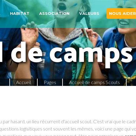
A
HABITAT
ASSOCIATION
VALEURS
NOUS AIDER
l de camps
Accueil
Pages
Accueil de camps Scouts
ar hasard, un lieu récurrent d'accueil scout. C'est vrai que le cadr
uestions logisitiques sont souvent les mêmes, voici une page qui v
 questions que vous vous posez peut-être pour organiser un
cam