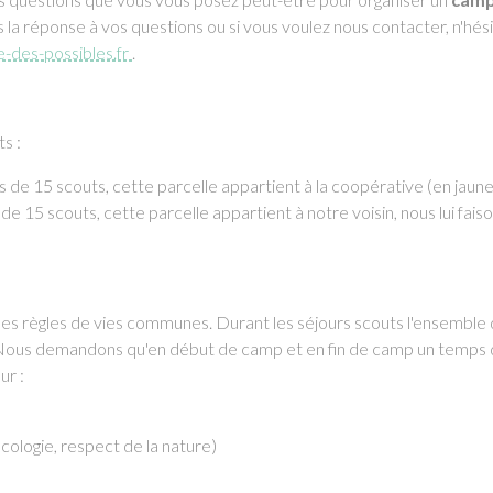
s la réponse à vos questions ou si vous voulez nous contacter, n'hés
-des-possibles.fr
.
s :
 de 15 scouts, cette parcelle appartient à la coopérative (en jaune
e 15 scouts, cette parcelle appartient à notre voisin, nous lui fais
s règles de vies communes. Durant les séjours scouts l'ensemble
s. Nous demandons qu'en début de camp et en fin de camp un temps 
ur :
écologie, respect de la nature)