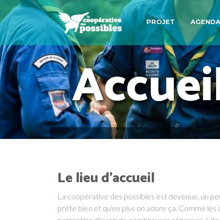
PROJET
AGEND
Accuei
Le lieu d'accueil
La coopérative des possibles est devenue, un peu p
prête bien et qu'en plus on adore ça. Comme les q
permettra d'avoir de nombreuses réponses à des