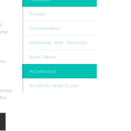
Travaux
st
Consommation
jeter
Volontariat - Aide - Bénévolat
Avant / Après
ère
Accueil social
Accueil de camps Scouts
onction
 feu