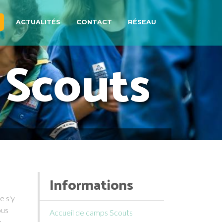
ACTUALITÉS
CONTACT
RÉSEAU
 Scouts
Informations
e s'y
ous
Accueil de camps Scouts
p