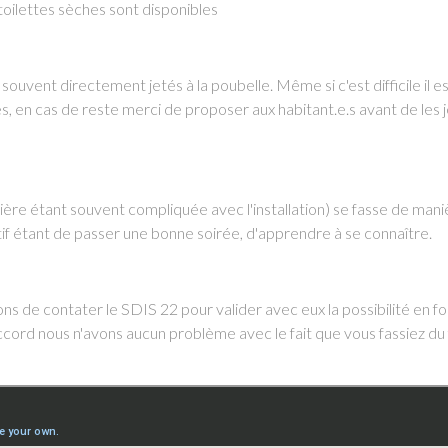
toilettes sèches sont disponibles
souvent directement jetés à la poubelle. Même si c'est difficile il e
, en cas de reste merci de proposer aux habitant.e.s avant de les 
re étant souvent compliquée avec l'installation) se fasse de mani
ectif étant de passer une bonne soirée, d'apprendre à se connaître.
ns de contater le SDIS 22 pour valider avec eux la possibilité en f
cord nous n'avons aucun problème avec le fait que vous fassiez du