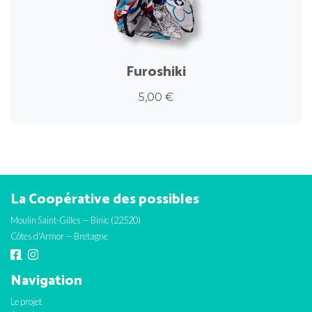
Furoshiki
5,00 €
La Coopérative des possibles
Moulin Saint-Gilles — Binic (22520)
Côtes d'Armor — Bretagne
Navigation
Le projet