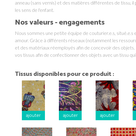
anneau (sans vernis) et des matières différentes de tissu, il
les sens de l'enfant.
Nos valeurs - engagements
Nous sommes une petite équipe de couturier.e.s, situé.e.s 
amour. Grâce à différents réseaux (notamment les ressource
et des matériaux réemployés afin de concevoir des objets. 
vos tissus afin de confectionner des objets avec un tissu qui
Tissus disponibles pour ce produit :
ajouter
ajouter
ajouter