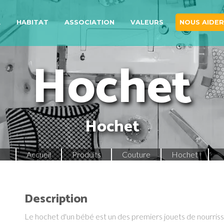
A
HABITAT
ASSOCIATION
VALEURS
NOUS AIDER
Hochet
Hochet
Accueil
Produits
Couture
Hochet
Description
Le hochet d'un bébé est un des premiers jouets de nourris