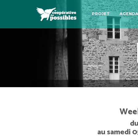
PROJET
AGEND
Week
du
au samedi 0