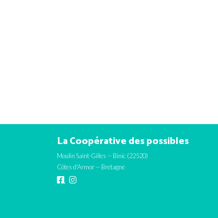
La Coopérative des possibles
Moulin Saint-Gilles — Binic (22520)
Côtes d'Armor — Bretagne