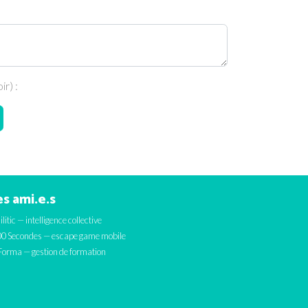
r) :
s ami.e.s
ilitic — intelligence collective
0 Secondes — escape game mobile
orma — gestion de formation