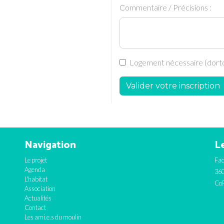
Commentaire / Précisions :
Logement nécessaire (dortoi
Valider votre inscription
Navigation
Le
Le projet
Fac
Agenda
360
L'habitat
CoF
Association
Actualités
Contact
Les ami.e.s du moulin