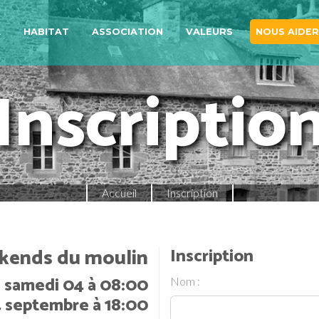
A
HABITAT
ASSOCIATION
VALEURS
NOUS AIDER
Inscriptio
Accueil
Inscription
ends du moulin
Inscription
 samedi 04 à 08:00
Nom :
 septembre à 18:00