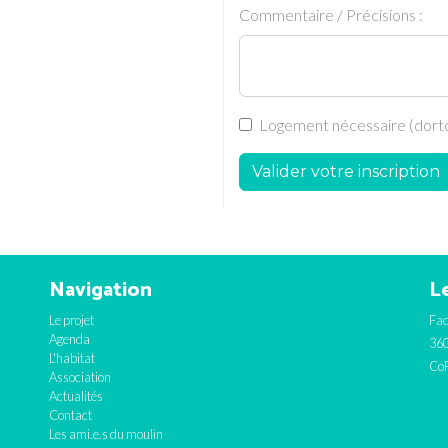
Commentaire / Précisions :
Logement nécessaire (dortoi
Valider votre inscription
Navigation
Le
Le projet
Fac
Agenda
360
L'habitat
CoF
Association
Actualités
Contact
Les ami.e.s du moulin