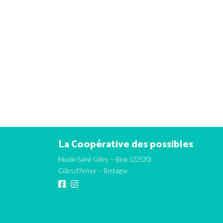
La Coopérative des possibles
Moulin Saint-Gilles — Binic (22520)
Côtes d'Armor — Bretagne