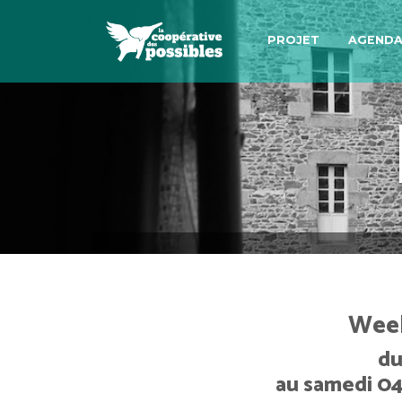
PROJET
AGEND
Week
du
au samedi 04