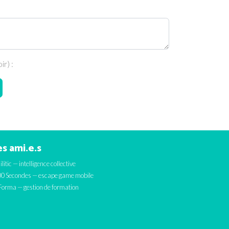
r) :
s ami.e.s
ilitic — intelligence collective
0 Secondes — escape game mobile
orma — gestion de formation