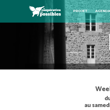
PROJET
AGEND
Week
d
au samedi