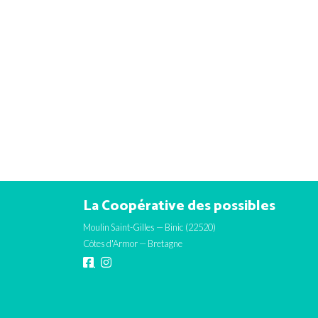
La Coopérative des possibles
Moulin Saint-Gilles — Binic (22520)
Côtes d'Armor — Bretagne