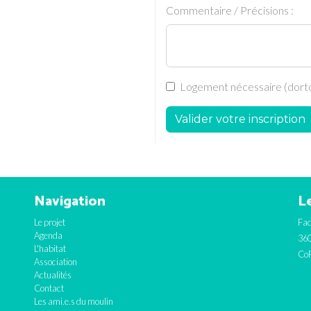
Commentaire / Précisions :
Logement nécessaire (dortoi
Valider votre inscription
Navigation
Le
Le projet
Fac
Agenda
360
L'habitat
CoF
Association
Actualités
Contact
Les ami.e.s du moulin