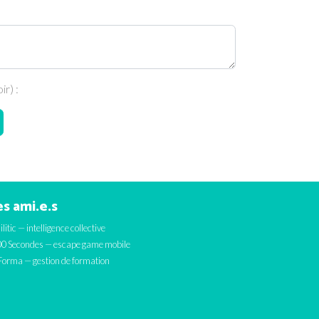
r) :
s ami.e.s
ilitic — intelligence collective
0 Secondes — escape game mobile
orma — gestion de formation