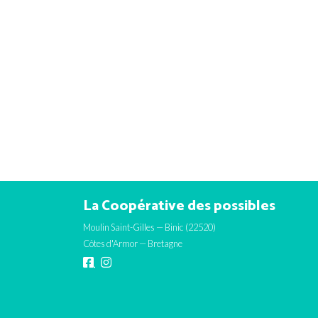
La Coopérative des possibles
Moulin Saint-Gilles — Binic (22520)
Côtes d'Armor — Bretagne