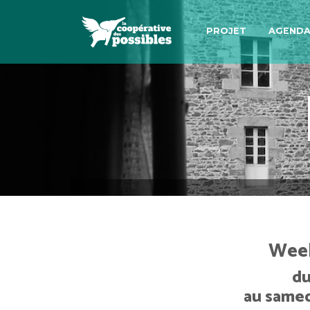
PROJET
AGEND
Week
du
au samed