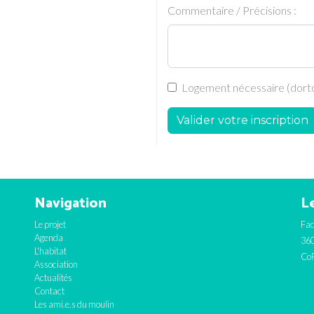
Commentaire / Précisions :
Logement nécessaire (dortoi
Valider votre inscription
Navigation
Le
Le projet
Fac
Agenda
360
L'habitat
CoF
Association
Actualités
Contact
Les ami.e.s du moulin