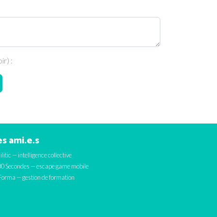
r) :
s ami.e.s
ilitic — intelligence collective
0 Secondes — escape game mobile
orma — gestion de formation