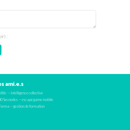
r) :
s ami.e.s
ilitic — intelligence collective
0 Secondes — escape game mobile
orma — gestion de formation