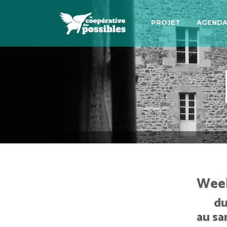
PROJET
AGEND
Week
du
au sa