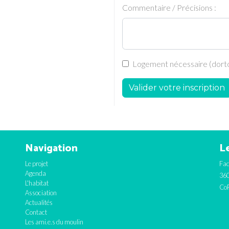
Commentaire / Précisions :
Logement nécessaire (dortoi
Valider votre inscription
Navigation
Le
Le projet
Fac
Agenda
360
L'habitat
CoF
Association
Actualités
Contact
Les ami.e.s du moulin