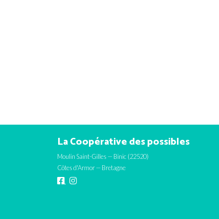
La Coopérative des possibles
Moulin Saint-Gilles — Binic (22520)
Côtes d'Armor — Bretagne