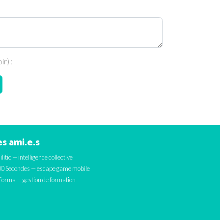
r) :
s ami.e.s
ilitic — intelligence collective
0 Secondes — escape game mobile
orma — gestion de formation