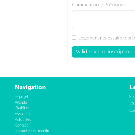
Commentaire / Précisions :
Logement nécessaire (dortoi
Valider votre inscription
Navigation
Le
Le projet
Fac
Agenda
360
L'habitat
CoF
Association
Actualités
Contact
Les ami.e.s du moulin