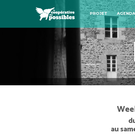
PROJET
AGEND
Week
d
au same