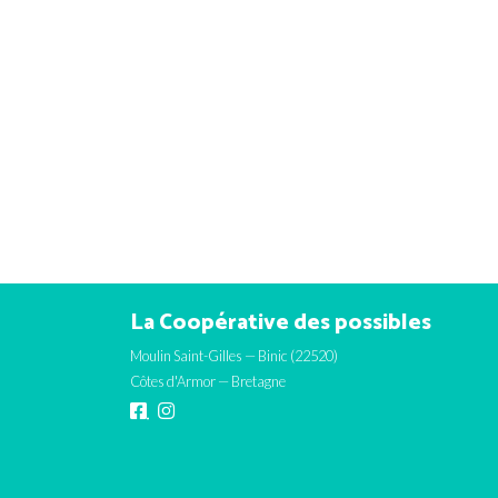
La Coopérative des possibles
Moulin Saint-Gilles — Binic (22520)
Côtes d'Armor — Bretagne