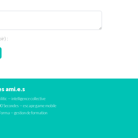
r) :
s ami.e.s
ilitic — intelligence collective
0 Secondes — escape game mobile
orma — gestion de formation