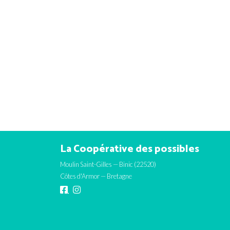
La Coopérative des possibles
Moulin Saint-Gilles — Binic (22520)
Côtes d'Armor — Bretagne