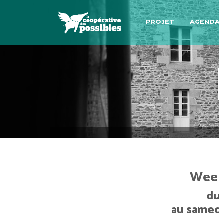
PROJET
AGEND
Week
du
au samed