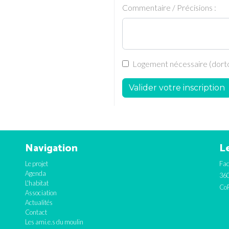
Commentaire / Précisions :
Logement nécessaire (dortoi
Valider votre inscription
Navigation
Le
Le projet
Fac
Agenda
360
L'habitat
CoF
Association
Actualités
Contact
Les ami.e.s du moulin