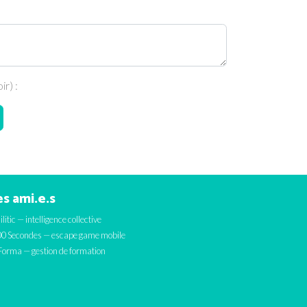
r) :
s ami.e.s
ilitic — intelligence collective
0 Secondes — escape game mobile
orma — gestion de formation