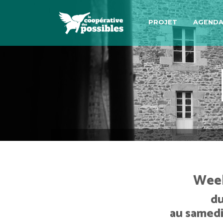
PROJET
AGEND
Week
du
au samedi