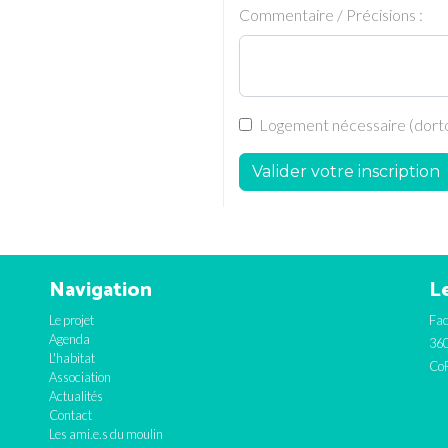
Commentaire / Précisions :
Logement nécessaire (dortoi
Valider votre inscription
Navigation
Le
Le projet
Fac
Agenda
360
L'habitat
CoF
Association
Actualités
Contact
Les ami.e.s du moulin