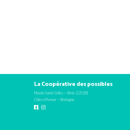
La Coopérative des possibles
Moulin Saint-Gilles — Binic (22520)
Côtes d'Armor — Bretagne